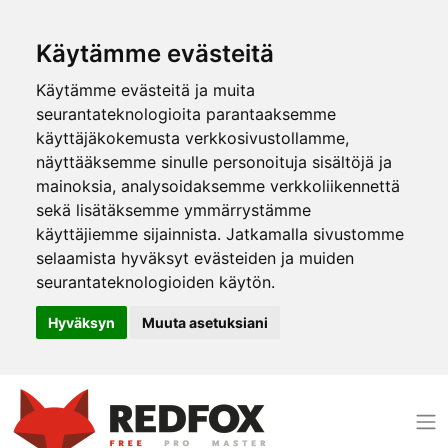
Käytämme evästeitä
Käytämme evästeitä ja muita
seurantateknologioita parantaaksemme
käyttäjäkokemusta verkkosivustollamme,
näyttääksemme sinulle personoituja sisältöjä ja
mainoksia, analysoidaksemme verkkoliikennettä
sekä lisätäksemme ymmärrystämme
käyttäjiemme sijainnista. Jatkamalla sivustomme
selaamista hyväksyt evästeiden ja muiden
seurantateknologioiden käytön.
Hyväksyn
Muuta asetuksiani