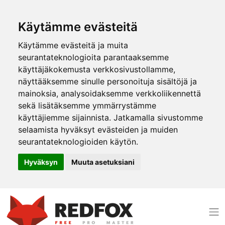
Käytämme evästeitä
Käytämme evästeitä ja muita
seurantateknologioita parantaaksemme
käyttäjäkokemusta verkkosivustollamme,
näyttääksemme sinulle personoituja sisältöjä ja
mainoksia, analysoidaksemme verkkoliikennettä
sekä lisätäksemme ymmärrystämme
käyttäjiemme sijainnista. Jatkamalla sivustomme
selaamista hyväksyt evästeiden ja muiden
seurantateknologioiden käytön.
Hyväksyn
Muuta asetuksiani