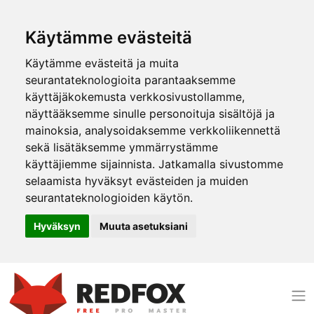
Käytämme evästeitä
Käytämme evästeitä ja muita
seurantateknologioita parantaaksemme
käyttäjäkokemusta verkkosivustollamme,
näyttääksemme sinulle personoituja sisältöjä ja
mainoksia, analysoidaksemme verkkoliikennettä
sekä lisätäksemme ymmärrystämme
käyttäjiemme sijainnista. Jatkamalla sivustomme
selaamista hyväksyt evästeiden ja muiden
seurantateknologioiden käytön.
Hyväksyn
Muuta asetuksiani