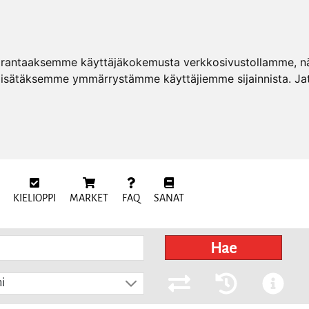
arantaaksemme käyttäjäkokemusta verkkosivustollamme, näy
 lisätäksemme ymmärrystämme käyttäjiemme sijainnista. Ja
KIELIOPPI
MARKET
FAQ
SANAT
Hae
i