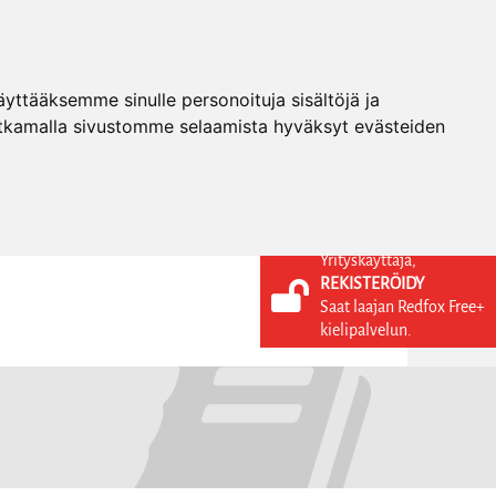
ttääksemme sinulle personoituja sisältöjä ja
tkamalla sivustomme selaamista hyväksyt evästeiden
Yrityskäyttäjä,
REKISTERÖIDY
KIELI
KIRJAUDU SISÄÄN
Saat laajan Redfox Free+
REKISTERÖIDY
FI
kielipalvelun.