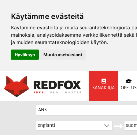
Käytämme evästeitä
Käytämme evästeitä ja muita seurantateknologioita p
mainoksia, analysoidaksemme verkkoliikennettä sekä
ja muiden seurantateknologioiden käytön.
Hyväksyn
Muuta asetuksiani
SANAKIRJA
OPETUS
englanti
suom