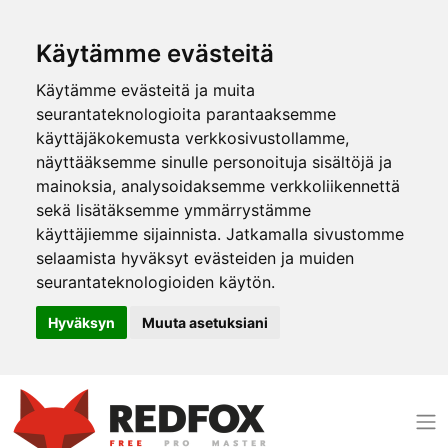
Käytämme evästeitä
Käytämme evästeitä ja muita
seurantateknologioita parantaaksemme
käyttäjäkokemusta verkkosivustollamme,
näyttääksemme sinulle personoituja sisältöjä ja
mainoksia, analysoidaksemme verkkoliikennettä
sekä lisätäksemme ymmärrystämme
käyttäjiemme sijainnista. Jatkamalla sivustomme
selaamista hyväksyt evästeiden ja muiden
seurantateknologioiden käytön.
Hyväksyn
Muuta asetuksiani