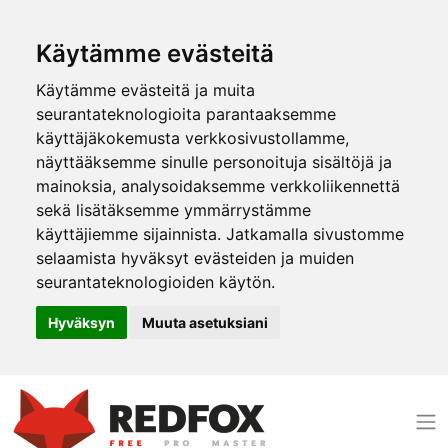
Käytämme evästeitä
Käytämme evästeitä ja muita
seurantateknologioita parantaaksemme
käyttäjäkokemusta verkkosivustollamme,
näyttääksemme sinulle personoituja sisältöjä ja
mainoksia, analysoidaksemme verkkoliikennettä
sekä lisätäksemme ymmärrystämme
käyttäjiemme sijainnista. Jatkamalla sivustomme
selaamista hyväksyt evästeiden ja muiden
seurantateknologioiden käytön.
Hyväksyn
Muuta asetuksiani