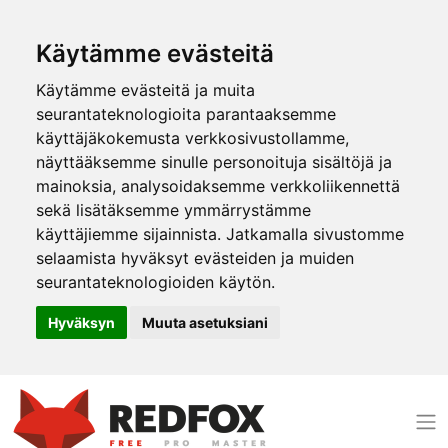
Käytämme evästeitä
Käytämme evästeitä ja muita
seurantateknologioita parantaaksemme
käyttäjäkokemusta verkkosivustollamme,
näyttääksemme sinulle personoituja sisältöjä ja
mainoksia, analysoidaksemme verkkoliikennettä
sekä lisätäksemme ymmärrystämme
käyttäjiemme sijainnista. Jatkamalla sivustomme
selaamista hyväksyt evästeiden ja muiden
seurantateknologioiden käytön.
Hyväksyn
Muuta asetuksiani