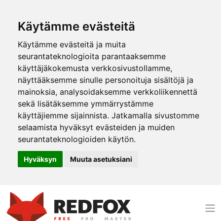
Käytämme evästeitä
Käytämme evästeitä ja muita
seurantateknologioita parantaaksemme
käyttäjäkokemusta verkkosivustollamme,
näyttääksemme sinulle personoituja sisältöjä ja
mainoksia, analysoidaksemme verkkoliikennettä
sekä lisätäksemme ymmärrystämme
käyttäjiemme sijainnista. Jatkamalla sivustomme
selaamista hyväksyt evästeiden ja muiden
seurantateknologioiden käytön.
Hyväksyn
Muuta asetuksiani