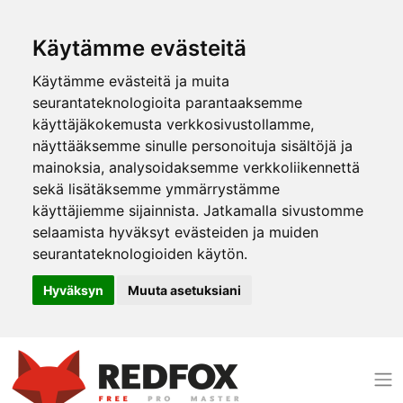
Käytämme evästeitä
Käytämme evästeitä ja muita
seurantateknologioita parantaaksemme
käyttäjäkokemusta verkkosivustollamme,
näyttääksemme sinulle personoituja sisältöjä ja
mainoksia, analysoidaksemme verkkoliikennettä
sekä lisätäksemme ymmärrystämme
käyttäjiemme sijainnista. Jatkamalla sivustomme
selaamista hyväksyt evästeiden ja muiden
seurantateknologioiden käytön.
Hyväksyn
Muuta asetuksiani