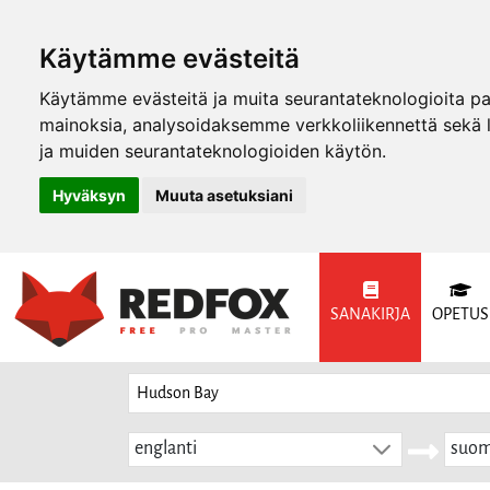
Käytämme evästeitä
Käytämme evästeitä ja muita seurantateknologioita p
mainoksia, analysoidaksemme verkkoliikennettä sekä
ja muiden seurantateknologioiden käytön.
Hyväksyn
Muuta asetuksiani
SANAKIRJA
OPETUS
englanti
suom