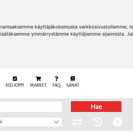
arantaaksemme käyttäjäkokemusta verkkosivustollamme, näy
 lisätäksemme ymmärrystämme käyttäjiemme sijainnista. Ja
KIELIOPPI
MARKET
FAQ
SANAT
Hae
i