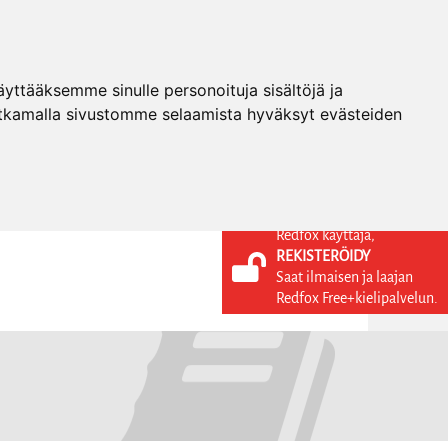
ttääksemme sinulle personoituja sisältöjä ja
tkamalla sivustomme selaamista hyväksyt evästeiden
Redfox käyttäjä,
REKISTERÖIDY
KIELI
KIRJAUDU SISÄÄN
Saat ilmaisen ja laajan
REKISTERÖIDY
FI
Redfox Free+kielipalvelun.