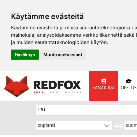
Käytämme evästeitä
Käytämme evästeitä ja muita seurantateknologioita p
mainoksia, analysoidaksemme verkkoliikennettä sekä
ja muiden seurantateknologioiden käytön.
Hyväksyn
Muuta asetuksiani
SANAKIRJA
OPETUS
englanti
suom