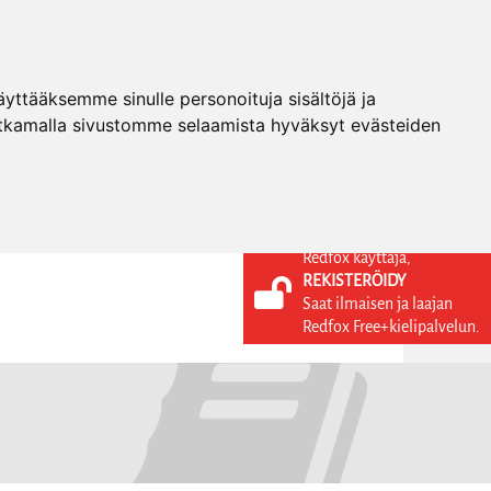
ttääksemme sinulle personoituja sisältöjä ja
tkamalla sivustomme selaamista hyväksyt evästeiden
Redfox käyttäjä,
REKISTERÖIDY
KIELI
KIRJAUDU SISÄÄN
Saat ilmaisen ja laajan
REKISTERÖIDY
FI
Redfox Free+kielipalvelun.