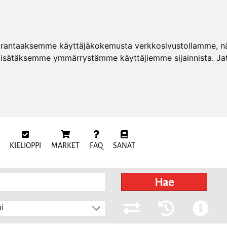
arantaaksemme käyttäjäkokemusta verkkosivustollamme, näy
 lisätäksemme ymmärrystämme käyttäjiemme sijainnista. Ja
KIELIOPPI
MARKET
FAQ
SANAT
Hae
i