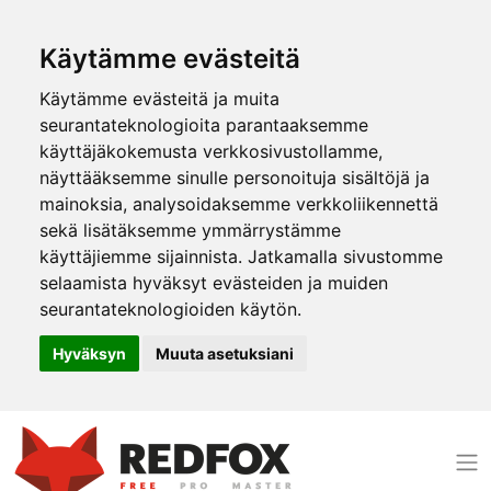
Käytämme evästeitä
Käytämme evästeitä ja muita
seurantateknologioita parantaaksemme
käyttäjäkokemusta verkkosivustollamme,
näyttääksemme sinulle personoituja sisältöjä ja
mainoksia, analysoidaksemme verkkoliikennettä
sekä lisätäksemme ymmärrystämme
käyttäjiemme sijainnista. Jatkamalla sivustomme
selaamista hyväksyt evästeiden ja muiden
seurantateknologioiden käytön.
Hyväksyn
Muuta asetuksiani