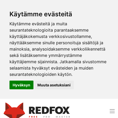
Käytämme evästeitä
Käytämme evästeitä ja muita
seurantateknologioita parantaaksemme
käyttäjäkokemusta verkkosivustollamme,
näyttääksemme sinulle personoituja sisältöjä ja
mainoksia, analysoidaksemme verkkoliikennettä
sekä lisätäksemme ymmärrystämme
käyttäjiemme sijainnista. Jatkamalla sivustomme
selaamista hyväksyt evästeiden ja muiden
seurantateknologioiden käytön.
Hyväksyn
Muuta asetuksiani