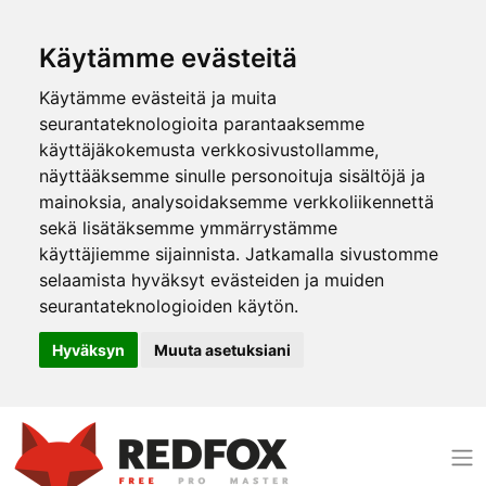
Käytämme evästeitä
Käytämme evästeitä ja muita
seurantateknologioita parantaaksemme
käyttäjäkokemusta verkkosivustollamme,
näyttääksemme sinulle personoituja sisältöjä ja
mainoksia, analysoidaksemme verkkoliikennettä
sekä lisätäksemme ymmärrystämme
käyttäjiemme sijainnista. Jatkamalla sivustomme
selaamista hyväksyt evästeiden ja muiden
seurantateknologioiden käytön.
Hyväksyn
Muuta asetuksiani