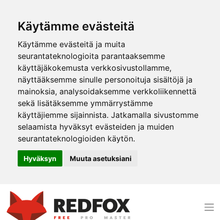
Käytämme evästeitä
Käytämme evästeitä ja muita
seurantateknologioita parantaaksemme
käyttäjäkokemusta verkkosivustollamme,
näyttääksemme sinulle personoituja sisältöjä ja
mainoksia, analysoidaksemme verkkoliikennettä
sekä lisätäksemme ymmärrystämme
käyttäjiemme sijainnista. Jatkamalla sivustomme
selaamista hyväksyt evästeiden ja muiden
seurantateknologioiden käytön.
Hyväksyn
Muuta asetuksiani