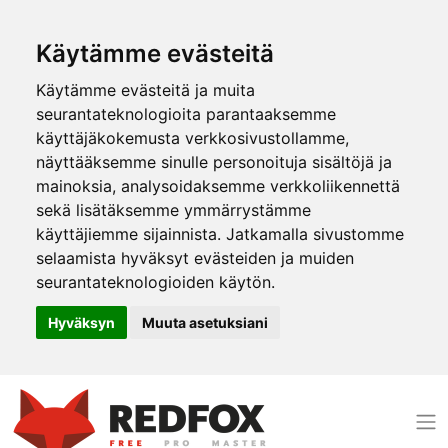
Käytämme evästeitä
Käytämme evästeitä ja muita
seurantateknologioita parantaaksemme
käyttäjäkokemusta verkkosivustollamme,
näyttääksemme sinulle personoituja sisältöjä ja
mainoksia, analysoidaksemme verkkoliikennettä
sekä lisätäksemme ymmärrystämme
käyttäjiemme sijainnista. Jatkamalla sivustomme
selaamista hyväksyt evästeiden ja muiden
seurantateknologioiden käytön.
Hyväksyn
Muuta asetuksiani