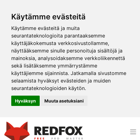
Käytämme evästeitä
Käytämme evästeitä ja muita
seurantateknologioita parantaaksemme
käyttäjäkokemusta verkkosivustollamme,
näyttääksemme sinulle personoituja sisältöjä ja
mainoksia, analysoidaksemme verkkoliikennettä
sekä lisätäksemme ymmärrystämme
käyttäjiemme sijainnista. Jatkamalla sivustomme
selaamista hyväksyt evästeiden ja muiden
seurantateknologioiden käytön.
Hyväksyn
Muuta asetuksiani