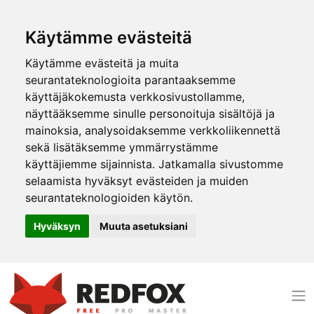
Käytämme evästeitä
Käytämme evästeitä ja muita
seurantateknologioita parantaaksemme
käyttäjäkokemusta verkkosivustollamme,
näyttääksemme sinulle personoituja sisältöjä ja
mainoksia, analysoidaksemme verkkoliikennettä
sekä lisätäksemme ymmärrystämme
käyttäjiemme sijainnista. Jatkamalla sivustomme
selaamista hyväksyt evästeiden ja muiden
seurantateknologioiden käytön.
Hyväksyn
Muuta asetuksiani