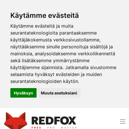
Käytämme evästeitä
Käytämme evästeitä ja muita
seurantateknologioita parantaaksemme
käyttäjäkokemusta verkkosivustollamme,
näyttääksemme sinulle personoituja sisältöjä ja
mainoksia, analysoidaksemme verkkoliikennettä
sekä lisätäksemme ymmärrystämme
käyttäjiemme sijainnista. Jatkamalla sivustomme
selaamista hyväksyt evästeiden ja muiden
seurantateknologioiden käytön.
Hyväksyn
Muuta asetuksiani