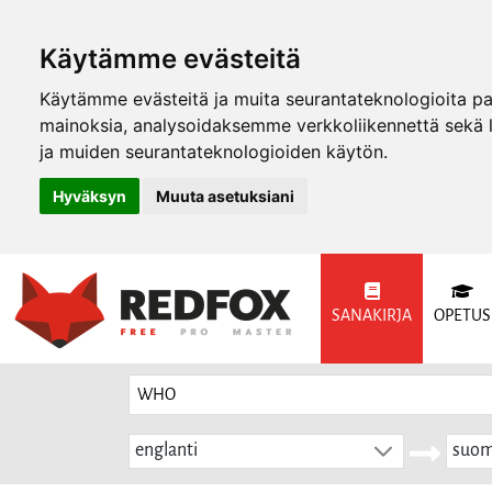
Käytämme evästeitä
Käytämme evästeitä ja muita seurantateknologioita p
mainoksia, analysoidaksemme verkkoliikennettä sekä
ja muiden seurantateknologioiden käytön.
Hyväksyn
Muuta asetuksiani
SANAKIRJA
OPETUS
englanti
suom