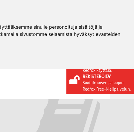
ttääksemme sinulle personoituja sisältöjä ja
tkamalla sivustomme selaamista hyväksyt evästeiden
Redfox käyttäjä,
REKISTERÖIDY
KIELI
KIRJAUDU SISÄÄN
Saat ilmaisen ja laajan
REKISTERÖIDY
FI
Redfox Free+kielipalvelun.