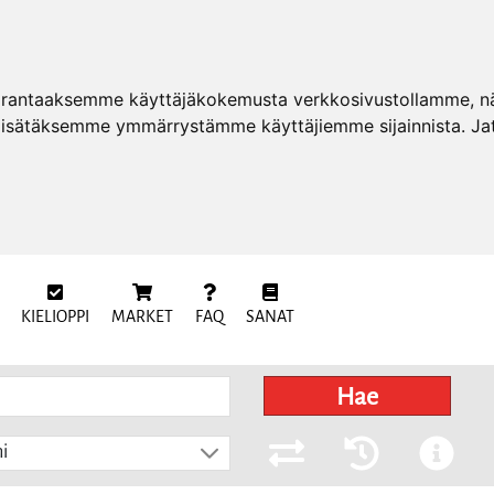
arantaaksemme käyttäjäkokemusta verkkosivustollamme, näy
 lisätäksemme ymmärrystämme käyttäjiemme sijainnista. Ja
KIELIOPPI
MARKET
FAQ
SANAT
Hae
i