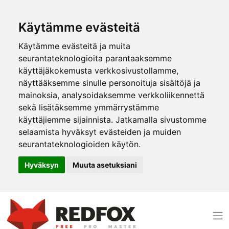
Käytämme evästeitä
Käytämme evästeitä ja muita
seurantateknologioita parantaaksemme
käyttäjäkokemusta verkkosivustollamme,
näyttääksemme sinulle personoituja sisältöjä ja
mainoksia, analysoidaksemme verkkoliikennettä
sekä lisätäksemme ymmärrystämme
käyttäjiemme sijainnista. Jatkamalla sivustomme
selaamista hyväksyt evästeiden ja muiden
seurantateknologioiden käytön.
Hyväksyn
Muuta asetuksiani