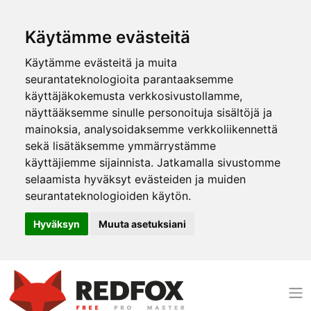
Käytämme evästeitä
Käytämme evästeitä ja muita
seurantateknologioita parantaaksemme
käyttäjäkokemusta verkkosivustollamme,
näyttääksemme sinulle personoituja sisältöjä ja
mainoksia, analysoidaksemme verkkoliikennettä
sekä lisätäksemme ymmärrystämme
käyttäjiemme sijainnista. Jatkamalla sivustomme
selaamista hyväksyt evästeiden ja muiden
seurantateknologioiden käytön.
Hyväksyn
Muuta asetuksiani