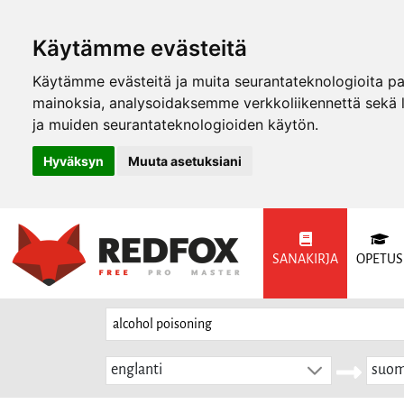
Käytämme evästeitä
Käytämme evästeitä ja muita seurantateknologioita p
mainoksia, analysoidaksemme verkkoliikennettä sekä
ja muiden seurantateknologioiden käytön.
Hyväksyn
Muuta asetuksiani
SANAKIRJA
OPETUS
englanti
suom