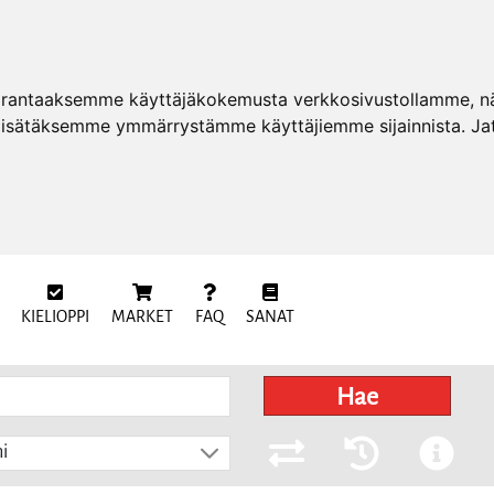
arantaaksemme käyttäjäkokemusta verkkosivustollamme, näy
 lisätäksemme ymmärrystämme käyttäjiemme sijainnista. Ja
KIELIOPPI
MARKET
FAQ
SANAT
Hae
i