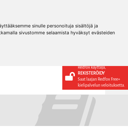
ttääksemme sinulle personoituja sisältöjä ja
tkamalla sivustomme selaamista hyväksyt evästeiden
Redfox käyttäjä,
REKISTERÖIDY
KIELI
KIRJAUDU SISÄÄN
Saat laajan Redfox Free+
REKISTERÖIDY
FI
kielipalvelun veloituksetta.