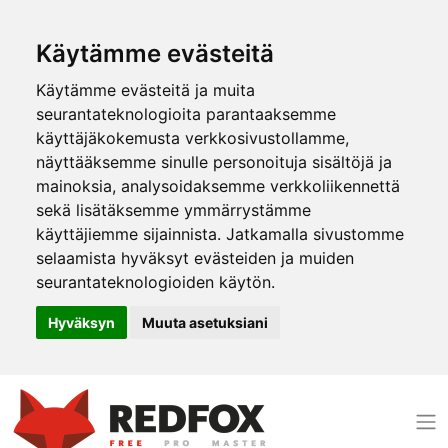
Käytämme evästeitä
Käytämme evästeitä ja muita
seurantateknologioita parantaaksemme
käyttäjäkokemusta verkkosivustollamme,
näyttääksemme sinulle personoituja sisältöjä ja
mainoksia, analysoidaksemme verkkoliikennettä
sekä lisätäksemme ymmärrystämme
käyttäjiemme sijainnista. Jatkamalla sivustomme
selaamista hyväksyt evästeiden ja muiden
seurantateknologioiden käytön.
Hyväksyn
Muuta asetuksiani