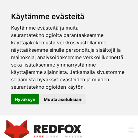
Käytämme evästeitä
Käytämme evästeitä ja muita
seurantateknologioita parantaaksemme
käyttäjäkokemusta verkkosivustollamme,
näyttääksemme sinulle personoituja sisältöjä ja
mainoksia, analysoidaksemme verkkoliikennettä
sekä lisätäksemme ymmärrystämme
käyttäjiemme sijainnista. Jatkamalla sivustomme
selaamista hyväksyt evästeiden ja muiden
seurantateknologioiden käytön.
Hyväksyn
Muuta asetuksiani