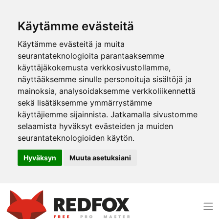
Käytämme evästeitä
Käytämme evästeitä ja muita
seurantateknologioita parantaaksemme
käyttäjäkokemusta verkkosivustollamme,
näyttääksemme sinulle personoituja sisältöjä ja
mainoksia, analysoidaksemme verkkoliikennettä
sekä lisätäksemme ymmärrystämme
käyttäjiemme sijainnista. Jatkamalla sivustomme
selaamista hyväksyt evästeiden ja muiden
seurantateknologioiden käytön.
Hyväksyn
Muuta asetuksiani