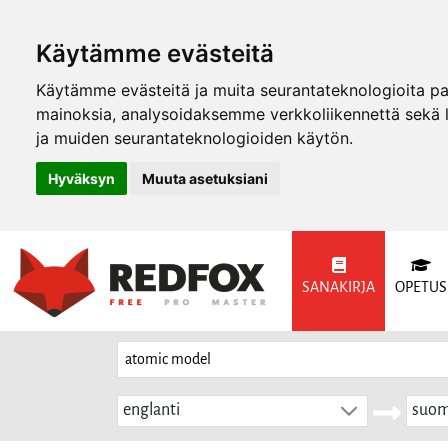
Käytämme evästeitä
Käytämme evästeitä ja muita seurantateknologioita p
mainoksia, analysoidaksemme verkkoliikennettä sekä
ja muiden seurantateknologioiden käytön.
Hyväksyn
Muuta asetuksiani
SANAKIRJA
OPETUS
englanti
suom