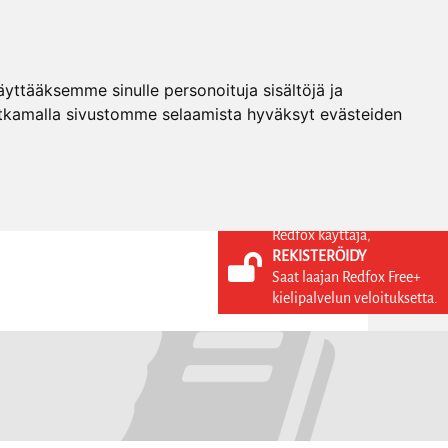
ttääksemme sinulle personoituja sisältöjä ja
tkamalla sivustomme selaamista hyväksyt evästeiden
Redfox käyttäjä,
REKISTERÖIDY
KIELI
KIRJAUDU SISÄÄN
Saat laajan Redfox Free+
REKISTERÖIDY
FI
kielipalvelun veloituksetta.