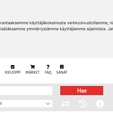
arantaaksemme käyttäjäkokemusta verkkosivustollamme, näy
 lisätäksemme ymmärrystämme käyttäjiemme sijainnista. Ja
KIELIOPPI
MARKET
FAQ
SANAT
Hae
i