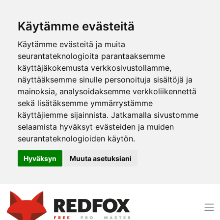
Käytämme evästeitä
Käytämme evästeitä ja muita
seurantateknologioita parantaaksemme
käyttäjäkokemusta verkkosivustollamme,
näyttääksemme sinulle personoituja sisältöjä ja
mainoksia, analysoidaksemme verkkoliikennettä
sekä lisätäksemme ymmärrystämme
käyttäjiemme sijainnista. Jatkamalla sivustomme
selaamista hyväksyt evästeiden ja muiden
seurantateknologioiden käytön.
Hyväksyn
Muuta asetuksiani