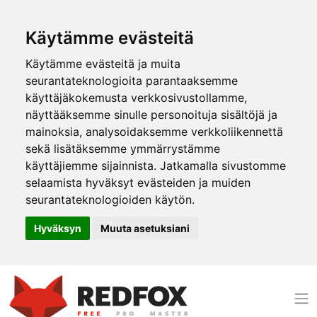
Käytämme evästeitä
Käytämme evästeitä ja muita
seurantateknologioita parantaaksemme
käyttäjäkokemusta verkkosivustollamme,
näyttääksemme sinulle personoituja sisältöjä ja
mainoksia, analysoidaksemme verkkoliikennettä
sekä lisätäksemme ymmärrystämme
käyttäjiemme sijainnista. Jatkamalla sivustomme
selaamista hyväksyt evästeiden ja muiden
seurantateknologioiden käytön.
Hyväksyn
Muuta asetuksiani