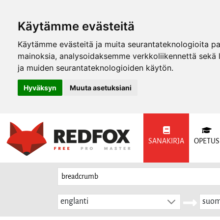
Käytämme evästeitä
Käytämme evästeitä ja muita seurantateknologioita p
mainoksia, analysoidaksemme verkkoliikennettä sekä
ja muiden seurantateknologioiden käytön.
Hyväksyn
Muuta asetuksiani
SANAKIRJA
OPETUS
englanti
suom