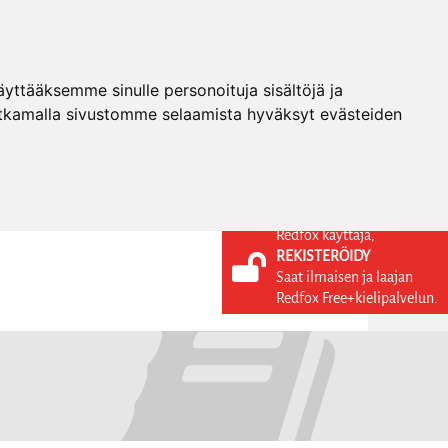
ttääksemme sinulle personoituja sisältöjä ja
tkamalla sivustomme selaamista hyväksyt evästeiden
Redfox käyttäjä,
REKISTERÖIDY
KIELI
KIRJAUDU SISÄÄN
Saat ilmaisen ja laajan
REKISTERÖIDY
FI
Redfox Free+kielipalvelun.