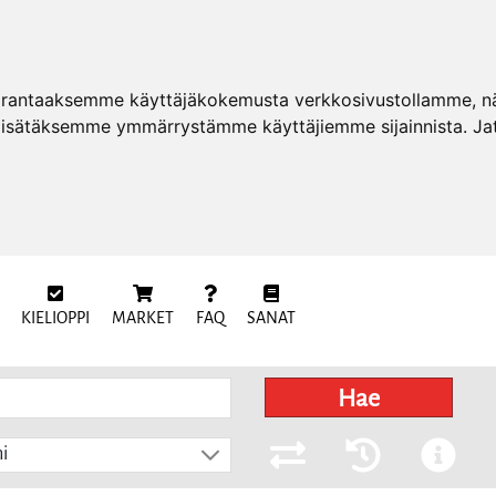
arantaaksemme käyttäjäkokemusta verkkosivustollamme, näy
 lisätäksemme ymmärrystämme käyttäjiemme sijainnista. Ja
KIELIOPPI
MARKET
FAQ
SANAT
Hae
i