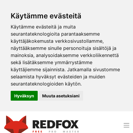
Käytämme evästeitä
Käytämme evästeitä ja muita
seurantateknologioita parantaaksemme
käyttäjäkokemusta verkkosivustollamme,
näyttääksemme sinulle personoituja sisältöjä ja
mainoksia, analysoidaksemme verkkoliikennettä
sekä lisätäksemme ymmärrystämme
käyttäjiemme sijainnista. Jatkamalla sivustomme
selaamista hyväksyt evästeiden ja muiden
seurantateknologioiden käytön.
Hyväksyn
Muuta asetuksiani