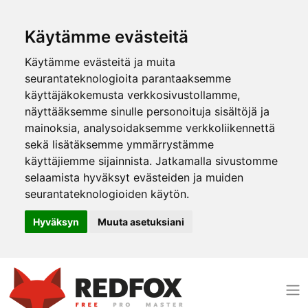
Käytämme evästeitä
Käytämme evästeitä ja muita
seurantateknologioita parantaaksemme
käyttäjäkokemusta verkkosivustollamme,
näyttääksemme sinulle personoituja sisältöjä ja
mainoksia, analysoidaksemme verkkoliikennettä
sekä lisätäksemme ymmärrystämme
käyttäjiemme sijainnista. Jatkamalla sivustomme
selaamista hyväksyt evästeiden ja muiden
seurantateknologioiden käytön.
Hyväksyn
Muuta asetuksiani