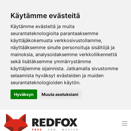
Käytämme evästeitä
Käytämme evästeitä ja muita
seurantateknologioita parantaaksemme
käyttäjäkokemusta verkkosivustollamme,
näyttääksemme sinulle personoituja sisältöjä ja
mainoksia, analysoidaksemme verkkoliikennettä
sekä lisätäksemme ymmärrystämme
käyttäjiemme sijainnista. Jatkamalla sivustomme
selaamista hyväksyt evästeiden ja muiden
seurantateknologioiden käytön.
Hyväksyn
Muuta asetuksiani