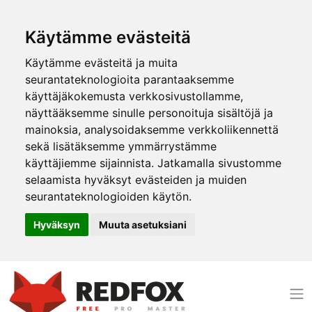
Käytämme evästeitä
Käytämme evästeitä ja muita
seurantateknologioita parantaaksemme
käyttäjäkokemusta verkkosivustollamme,
näyttääksemme sinulle personoituja sisältöjä ja
mainoksia, analysoidaksemme verkkoliikennettä
sekä lisätäksemme ymmärrystämme
käyttäjiemme sijainnista. Jatkamalla sivustomme
selaamista hyväksyt evästeiden ja muiden
seurantateknologioiden käytön.
Hyväksyn
Muuta asetuksiani