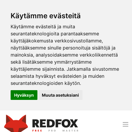
Käytämme evästeitä
Käytämme evästeitä ja muita
seurantateknologioita parantaaksemme
käyttäjäkokemusta verkkosivustollamme,
näyttääksemme sinulle personoituja sisältöjä ja
mainoksia, analysoidaksemme verkkoliikennettä
sekä lisätäksemme ymmärrystämme
käyttäjiemme sijainnista. Jatkamalla sivustomme
selaamista hyväksyt evästeiden ja muiden
seurantateknologioiden käytön.
Hyväksyn
Muuta asetuksiani