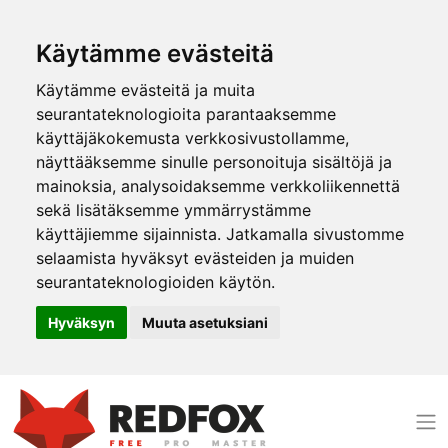
Käytämme evästeitä
Käytämme evästeitä ja muita
seurantateknologioita parantaaksemme
käyttäjäkokemusta verkkosivustollamme,
näyttääksemme sinulle personoituja sisältöjä ja
mainoksia, analysoidaksemme verkkoliikennettä
sekä lisätäksemme ymmärrystämme
käyttäjiemme sijainnista. Jatkamalla sivustomme
selaamista hyväksyt evästeiden ja muiden
seurantateknologioiden käytön.
Hyväksyn
Muuta asetuksiani