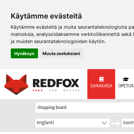
Käytämme evästeitä
Käytämme evästeitä ja muita seurantateknologioita p
mainoksia, analysoidaksemme verkkoliikennettä sekä
ja muiden seurantateknologioiden käytön.
Hyväksyn
Muuta asetuksiani
SANAKIRJA
OPETUS
englanti
suom