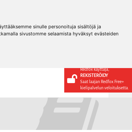
ttääksemme sinulle personoituja sisältöjä ja
tkamalla sivustomme selaamista hyväksyt evästeiden
Redfox käyttäjä,
REKISTERÖIDY
KIELI
KIRJAUDU SISÄÄN
Saat laajan Redfox Free+
REKISTERÖIDY
FI
kielipalvelun veloituksetta.