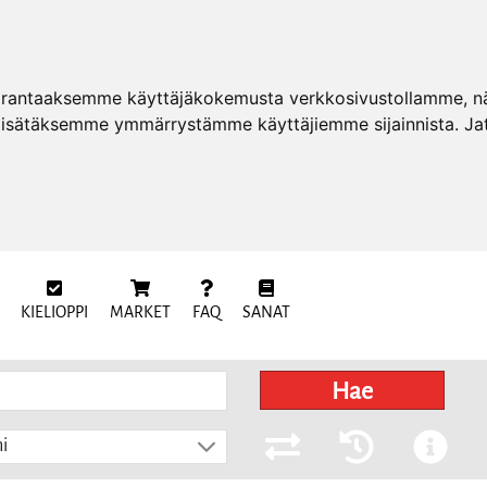
arantaaksemme käyttäjäkokemusta verkkosivustollamme, näy
 lisätäksemme ymmärrystämme käyttäjiemme sijainnista. Ja
KIELIOPPI
MARKET
FAQ
SANAT
Hae
i