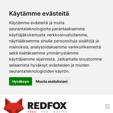
Käytämme evästeitä
Käytämme evästeitä ja muita
seurantateknologioita parantaaksemme
käyttäjäkokemusta verkkosivustollamme,
näyttääksemme sinulle personoituja sisältöjä ja
mainoksia, analysoidaksemme verkkoliikennettä
sekä lisätäksemme ymmärrystämme
käyttäjiemme sijainnista. Jatkamalla sivustomme
selaamista hyväksyt evästeiden ja muiden
seurantateknologioiden käytön.
Hyväksyn
Muuta asetuksiani