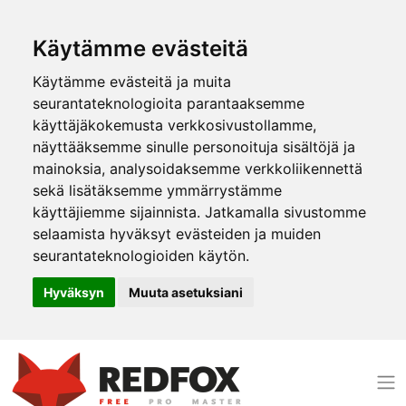
Käytämme evästeitä
Käytämme evästeitä ja muita
seurantateknologioita parantaaksemme
käyttäjäkokemusta verkkosivustollamme,
näyttääksemme sinulle personoituja sisältöjä ja
mainoksia, analysoidaksemme verkkoliikennettä
sekä lisätäksemme ymmärrystämme
käyttäjiemme sijainnista. Jatkamalla sivustomme
selaamista hyväksyt evästeiden ja muiden
seurantateknologioiden käytön.
Hyväksyn
Muuta asetuksiani