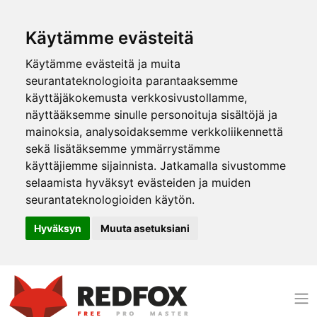
Käytämme evästeitä
Käytämme evästeitä ja muita
seurantateknologioita parantaaksemme
käyttäjäkokemusta verkkosivustollamme,
näyttääksemme sinulle personoituja sisältöjä ja
mainoksia, analysoidaksemme verkkoliikennettä
sekä lisätäksemme ymmärrystämme
käyttäjiemme sijainnista. Jatkamalla sivustomme
selaamista hyväksyt evästeiden ja muiden
seurantateknologioiden käytön.
Hyväksyn
Muuta asetuksiani