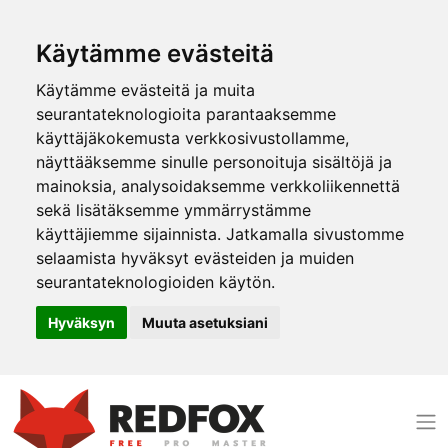
Käytämme evästeitä
Käytämme evästeitä ja muita
seurantateknologioita parantaaksemme
käyttäjäkokemusta verkkosivustollamme,
näyttääksemme sinulle personoituja sisältöjä ja
mainoksia, analysoidaksemme verkkoliikennettä
sekä lisätäksemme ymmärrystämme
käyttäjiemme sijainnista. Jatkamalla sivustomme
selaamista hyväksyt evästeiden ja muiden
seurantateknologioiden käytön.
Hyväksyn
Muuta asetuksiani