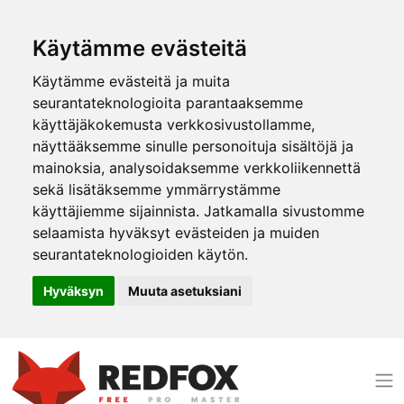
Käytämme evästeitä
Käytämme evästeitä ja muita
seurantateknologioita parantaaksemme
käyttäjäkokemusta verkkosivustollamme,
näyttääksemme sinulle personoituja sisältöjä ja
mainoksia, analysoidaksemme verkkoliikennettä
sekä lisätäksemme ymmärrystämme
käyttäjiemme sijainnista. Jatkamalla sivustomme
selaamista hyväksyt evästeiden ja muiden
seurantateknologioiden käytön.
Hyväksyn
Muuta asetuksiani