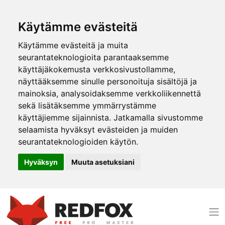
Käytämme evästeitä
Käytämme evästeitä ja muita
seurantateknologioita parantaaksemme
käyttäjäkokemusta verkkosivustollamme,
näyttääksemme sinulle personoituja sisältöjä ja
mainoksia, analysoidaksemme verkkoliikennettä
sekä lisätäksemme ymmärrystämme
käyttäjiemme sijainnista. Jatkamalla sivustomme
selaamista hyväksyt evästeiden ja muiden
seurantateknologioiden käytön.
Hyväksyn
Muuta asetuksiani