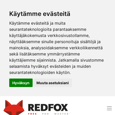
Käytämme evästeitä
Käytämme evästeitä ja muita
seurantateknologioita parantaaksemme
käyttäjäkokemusta verkkosivustollamme,
näyttääksemme sinulle personoituja sisältöjä ja
mainoksia, analysoidaksemme verkkoliikennettä
sekä lisätäksemme ymmärrystämme
käyttäjiemme sijainnista. Jatkamalla sivustomme
selaamista hyväksyt evästeiden ja muiden
seurantateknologioiden käytön.
Hyväksyn
Muuta asetuksiani