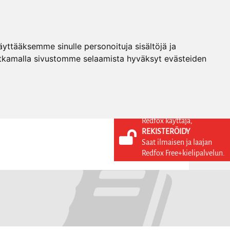
ttääksemme sinulle personoituja sisältöjä ja
tkamalla sivustomme selaamista hyväksyt evästeiden
Redfox käyttäjä,
REKISTERÖIDY
KIELI
KIRJAUDU SISÄÄN
Saat ilmaisen ja laajan
REKISTERÖIDY
FI
Redfox Free+kielipalvelun.