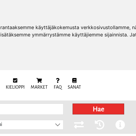
arantaaksemme käyttäjäkokemusta verkkosivustollamme, näy
 lisätäksemme ymmärrystämme käyttäjiemme sijainnista. Ja
KIELIOPPI
MARKET
FAQ
SANAT
Hae
i