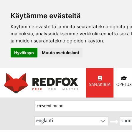
Käytämme evästeitä
Käytämme evästeitä ja muita seurantateknologioita p
mainoksia, analysoidaksemme verkkoliikennettä sekä
ja muiden seurantateknologioiden käytön.
Hyväksyn
Muuta asetuksiani
SANAKIRJA
OPETUS
englanti
suom