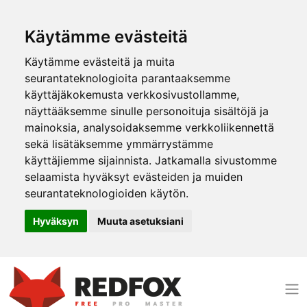
Käytämme evästeitä
Käytämme evästeitä ja muita
seurantateknologioita parantaaksemme
käyttäjäkokemusta verkkosivustollamme,
näyttääksemme sinulle personoituja sisältöjä ja
mainoksia, analysoidaksemme verkkoliikennettä
sekä lisätäksemme ymmärrystämme
käyttäjiemme sijainnista. Jatkamalla sivustomme
selaamista hyväksyt evästeiden ja muiden
seurantateknologioiden käytön.
Hyväksyn
Muuta asetuksiani