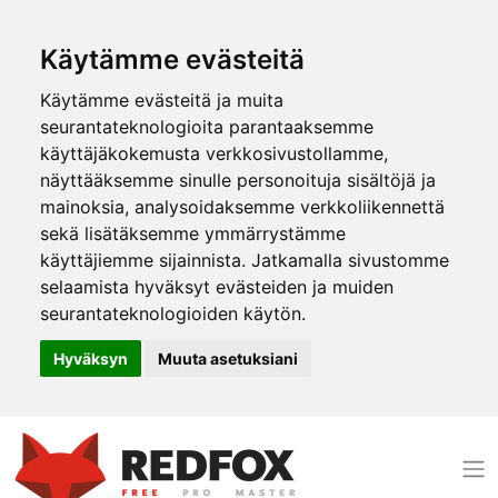
Käytämme evästeitä
Käytämme evästeitä ja muita
seurantateknologioita parantaaksemme
käyttäjäkokemusta verkkosivustollamme,
näyttääksemme sinulle personoituja sisältöjä ja
mainoksia, analysoidaksemme verkkoliikennettä
sekä lisätäksemme ymmärrystämme
käyttäjiemme sijainnista. Jatkamalla sivustomme
selaamista hyväksyt evästeiden ja muiden
seurantateknologioiden käytön.
Hyväksyn
Muuta asetuksiani