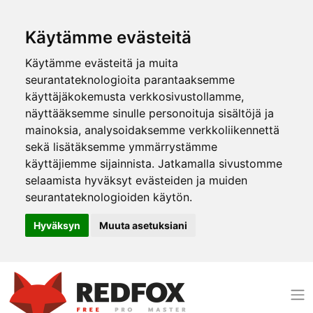
Käytämme evästeitä
Käytämme evästeitä ja muita
seurantateknologioita parantaaksemme
käyttäjäkokemusta verkkosivustollamme,
näyttääksemme sinulle personoituja sisältöjä ja
mainoksia, analysoidaksemme verkkoliikennettä
sekä lisätäksemme ymmärrystämme
käyttäjiemme sijainnista. Jatkamalla sivustomme
selaamista hyväksyt evästeiden ja muiden
seurantateknologioiden käytön.
Hyväksyn
Muuta asetuksiani