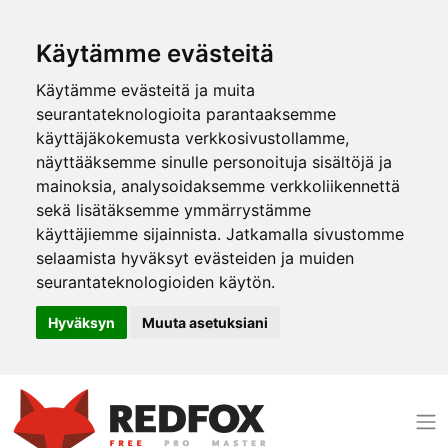
Käytämme evästeitä
Käytämme evästeitä ja muita
seurantateknologioita parantaaksemme
käyttäjäkokemusta verkkosivustollamme,
näyttääksemme sinulle personoituja sisältöjä ja
mainoksia, analysoidaksemme verkkoliikennettä
sekä lisätäksemme ymmärrystämme
käyttäjiemme sijainnista. Jatkamalla sivustomme
selaamista hyväksyt evästeiden ja muiden
seurantateknologioiden käytön.
Hyväksyn
Muuta asetuksiani