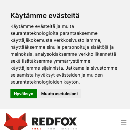
Käytämme evästeitä
Käytämme evästeitä ja muita
seurantateknologioita parantaaksemme
käyttäjäkokemusta verkkosivustollamme,
näyttääksemme sinulle personoituja sisältöjä ja
mainoksia, analysoidaksemme verkkoliikennettä
sekä lisätäksemme ymmärrystämme
käyttäjiemme sijainnista. Jatkamalla sivustomme
selaamista hyväksyt evästeiden ja muiden
seurantateknologioiden käytön.
Hyväksyn
Muuta asetuksiani